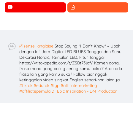
@sensei.langlaise
Stop Saying "I Don’t Know" – Ubah
dengan Ini! Jam Digital LED BLUES Tanggal dan Suhu
Dekorasi Nordic, Tampilan LED, Fitur Tanggal
https://vt.tokopedia.com/t/ZSBt75jof/ Komen dong,
frasa mana yang paling sering kamu pakai? Atau ada
frasa lain yang kamu suka? Follow biar nggak
ketinggalan video singkat English sehari-hari lainnya!
#tiktok
#edutok
#fyp
#affiliatemarketing
#affiliatepemula
♬ Epic Inspiration - DM Production