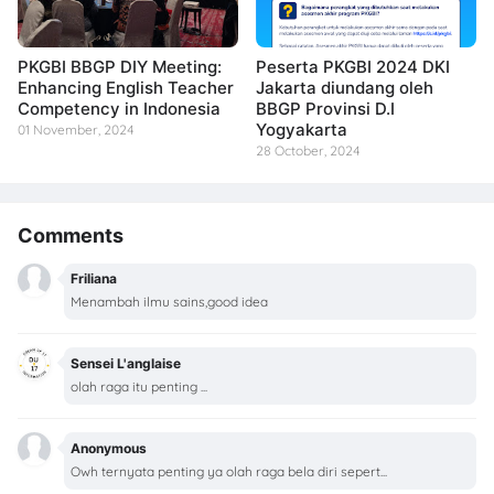
PKGBI BBGP DIY Meeting:
Peserta PKGBI 2024 DKI
Enhancing English Teacher
Jakarta diundang oleh
Competency in Indonesia
BBGP Provinsi D.I
Yogyakarta
01 November, 2024
28 October, 2024
Comments
Friliana
Menambah ilmu sains,good idea
Sensei L'anglaise
olah raga itu penting ...
Anonymous
Owh ternyata penting ya olah raga bela diri sepert...