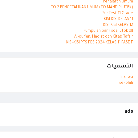
Penalaran Umum
TO 2 PENGETAHUAN UMUM (TO MANDIRI UTBK)
Pre Test 11 Grade
KISI-KISI KELAS 11
KISI-KISI KELAS 12
kumpulan bank soal utbk dll
Al-qur'an, Hadist dan Kitab Tafsir
KISI-KISI PTS FEB 2024 KELAS 11 FASE F
التسميات
literasi
sekolah
ads