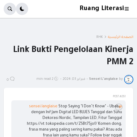
Ruang Literasi
الصفحة الرئيسية
RHK
Link Bukti Pengelolaan Kinerja
PMM 2
by
Sensei L'anglaise
•
فبراير 03, 2024
•
2 min read
0
POST ADS1
Stop Saying "I Don’t Know" – Ubah
@sensei.langlaise
dengan Ini! Jam Digital LED BLUES Tanggal dan Suhu
Dekorasi Nordic, Tampilan LED, Fitur Tanggal
https://vt.tokopedia.com/t/ZSBt75jof/ Komen dong,
frasa mana yang paling sering kamu pakai? Atau ada
frasa lain yang kamu suka? Follow biar nggak