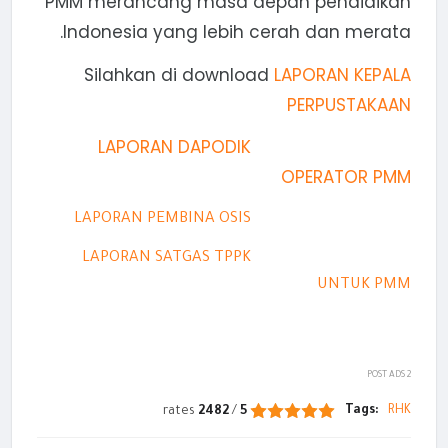
PMM merancang masa depan pendidikan
Indonesia yang lebih cerah dan merata.
Silahkan di download
LAPORAN KEPALA
PERPUSTAKAAN
LAPORAN DAPODIK
OPERATOR PMM
LAPORAN PEMBINA OSIS
LAPORAN SATGAS TPPK
UNTUK PMM
POST ADS 2
Tags:
RHK
rates
2482
/
5