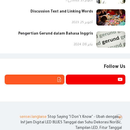
أكتوبر 21, 2022
1
Discussion Text and Linking Words
أكتوبر 25, 2023
Pengertian Gerund dalam Bahasa Inggris
يناير 08, 2024
Follow Us
Stop Saying "I Don’t Know" – Ubah dengan
@sensei.langlaise
Ini! Jam Digital LED BLUES Tanggal dan Suhu Dekorasi Nordic,
Tampilan LED, Fitur Tanggal